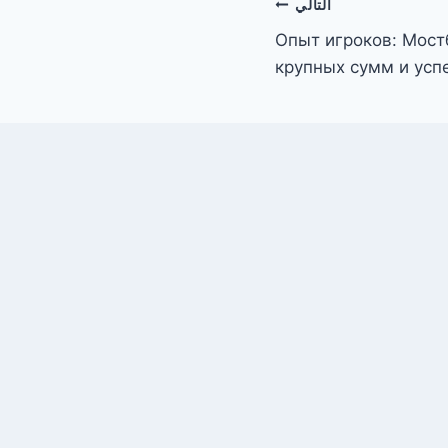
التالي
Опыт игроков: Мост
крупных сумм и усп