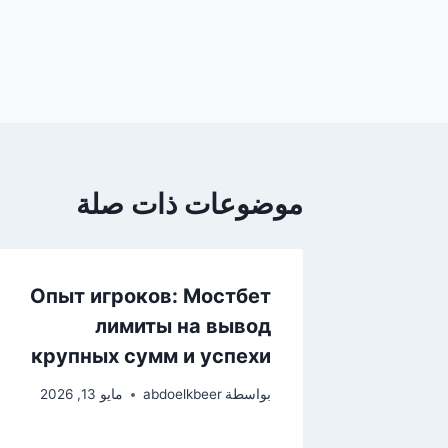
موضوعات ذات صلة
Опыт игроков: Мостбет
лимиты на вывод
крупных сумм и успехи
بواسطة
abdoelkbeer
مايو 13, 2026