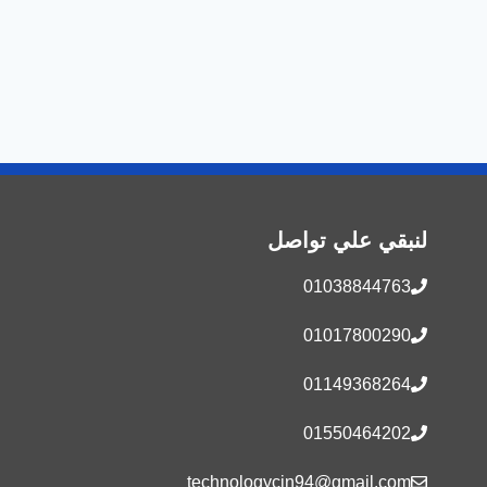
لنبقي علي تواصل
01038844763
01017800290
01149368264
01550464202
technologycin94@gmail.com